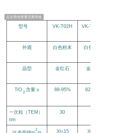
左右滑动查看完整表格
型号
VK-T02H
VK-T02SG
外观
白色粉末
白色粉末
晶型
金红石
金红石
TiO
含量
≥
88-95%
82-88%
２
一次粒（
TEM
）
30
30
nm
2
30±
15
30±
15
比表面積
m
/g