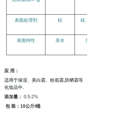
表面处理剂
硅
硅、硅油
表面特性
亲水
亲油
应
用：
适
用于保湿、美白霜、粉底霜
,
防晒霜等
化妆品中
.
添加量：
0.5-2%
包
装：
10
公斤
/
桶