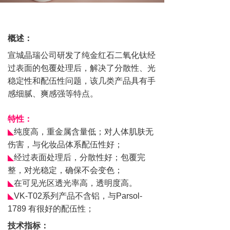
概述：
宣城晶瑞公司研发了纯金红石二氧化钛
经
过表面的包覆处理后，解决了分散性、光
稳定性和配伍性问题
，该几类产品具有手
感细腻、爽感强等特点
。
特性：
◣
纯度高，重金属含量低；对人体肌肤无
伤害
，与化妆品体系配伍性好；
◣
经过表面处理后，分散性好；包覆完
整，对光稳定，确保不会变色；
◣
在可见光区透光率高，透明度高。
◣
VK-T02
系列产品不含铝，与
Parsol-
1789
有很好的配伍性；
技术指标：