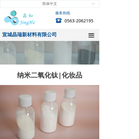
简体中文
ꀅ
首页
服务热线
뀰
0563-2062195
关于我们
宣城晶瑞新材料有限公司
新闻中心
끀
产品中心
技术中心
纳米二氧化钛|化妆品
客户服务
人力资源
联系我们