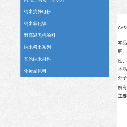
纳米抗静电粉
纳米氧化铁
CAS
耐高温无机涂料
本品
纳米稀土系列
醛、
其他纳米材料
性、
本品
化妆品原料
分子
解有
主要