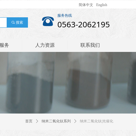
简体中文
English
服务热线
뀰
0563-2062195
끠
搜索
服务
人力资源
联系我们
首页
ꄲ
纳米二氧化钛系列
ꄲ
纳米二氧化钛|光催化