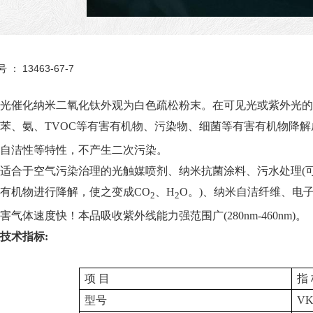
号 ：
13463-67-7
光催化纳米二氧化钛外观为白色疏松粉末。
在可见光或紫外光的
苯、氨、
TVOC
等有害有机物、污染物、细菌等有害有机物
降解
自洁性等特性，不产生二次污染。
适合于空气污染治理的光触媒喷剂、纳米抗菌涂料、污水处理
(
有机物进行降解，使之变成
CO
、
H
O
。
)
、纳米自洁纤维、电
2
2
害气体速度快！本品吸收紫外线能力强范围广
(280nm-460nm)
。
技术指标
:
项
目
指
型号
VK