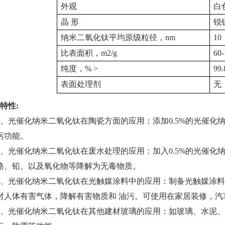
外观
白
晶
形
锐
纳米二氧化钛平均原级粒径，
nm
10
比表面积，
m2/g
60-
纯度，
% >
99.
表面处理剂
无
特性
:
、光催化纳米二氧化钛在陶瓷方面的应用：添加
0.5%
的光催化
污功能。
、光催化
纳米二氧化钛
在废水处理的应用：加入
0.5%
的光催化
铬、铅、以及氧化物等降解为无毒物质。
、光催化
纳米二氧化钛
在光触媒涂料中的应用：制备光触媒涂料
对人体有害气体，降解有害物质和
油污。可使用在家居装修，汽
、光催化
纳米二氧化钛
在其他建材玻璃的应用：如玻璃、水泥、