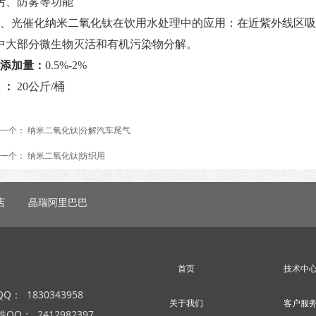
污、防雾等功能
、
光催化纳米二氧化钛在饮用水处理中的应用：在近紫外线区吸
中大部分微生物灭活和有机污染物分解
。
添加量：
0.5%-2%
：
20公斤/桶
一个：
纳米二氧化钛|分解汽车尾气
一个：
纳米二氧化钛|纺织用
店
晶瑞阿里巴巴
首页
技术中
： 1830343958
关于我们
客户服
锆QQ： 2412982397