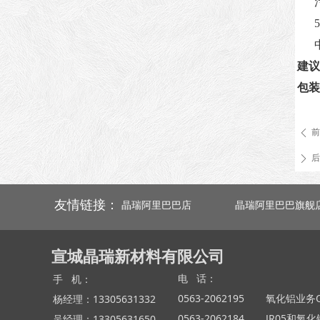
5
建议
包装
前
ꄴ
后
ꄲ
友情链接：
晶瑞阿里巴巴店
晶瑞阿里巴巴旗舰
宣城晶瑞新材料有限公司
电 话：
手 机：
0563-2062195
氧化铝业务QQ
杨经理：13305631332
0563-2062184
JR05和氧化
吴经理：13305631650