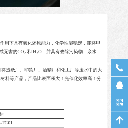
作用下具有氧化还原能力，化学性能稳定，能将甲
成无害的
CO
和
H
O
，并具有去除污染物、亲水
2
2
끅
可将造纸厂、印染厂、酒精厂和化工厂等废水中的大
子材料等产品，产品比表面积大！光催化效率高！分
뀩
낃
标
녕
-TG01