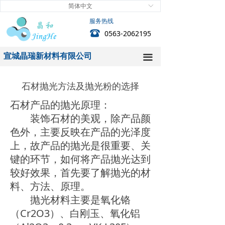
简体中文
ꀅ
首页
服务热线
뀰
0563-2062195
关于我们
宣城晶瑞新材料有限公司
新闻中心
끀
产品中心
石材抛光方法及抛光粉的选择
技术中心
石材产品的抛光原理：
装饰石材的美观，除产品颜
客户服务
色外，主要反映在产品的光泽度
上，故产品的抛光是很重要、关
人力资源
键的环节，如何将产品抛光达到
联系我们
较好效果，首先要了解抛光的材
料、方法、原理。
抛光材料主要是氧化铬
（Cr2O3）、白刚玉、氧化铝