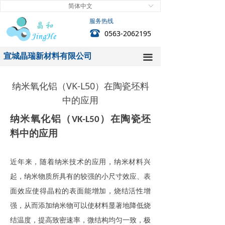
简体中文
ꀅ
首页
服务热线
뀰
0563-2062195
关于我们
宣城晶瑞新材料有限公司
新闻中心
끀
产品中心
纳米氧化铝（VK-L50）在陶瓷坯料
中的应用
技术中心
纳米氧化铝
（
）
在陶瓷坯
VK-L50
客户服务
料中的应用
人力资源
近年来，随着纳米技术的应用，纳米材料兴
联系我们
起，纳米物质所具有的较强的小尺寸效应、表
面效应使得晶粒的表面能增加，烧结活性增
强，从而添加纳米物可以使材料显著地降低烧
结温度，提高致密速率，微结构均匀一致，极