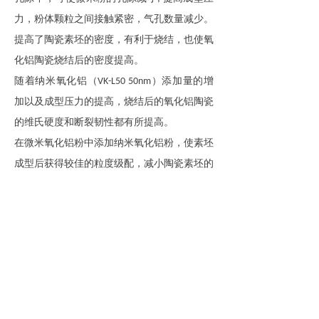
力，粉体颗粒之间接触紧密，气孔数量减少。
提高了陶瓷素坯的密度，有利于烧结，也使氧
化铝陶瓷烧结后的密度提高。
随着纳米
氧化铝（
）
添加量的增
VK-L50 50nm
加以及成型压力的提高，烧结后的氧化铝陶瓷
的维氏硬度和断裂韧性都有所提高。
在微米氧化铝粉中添加纳米氧化铝粉，使素坯
成型后获得较佳的粒度级配，减小陶瓷素坯的
孔隙尺寸，提高陶瓷的烧结活性
同时在干压
;
成型过程中，提高成型压力，以利于气孔的排
出，减少气孔数量，获得较为致密的陶瓷素
坯，最终得到性能优良的
陶瓷
Al2O3
前一个：
无
ꄴ
后一个：
无
ꄲ