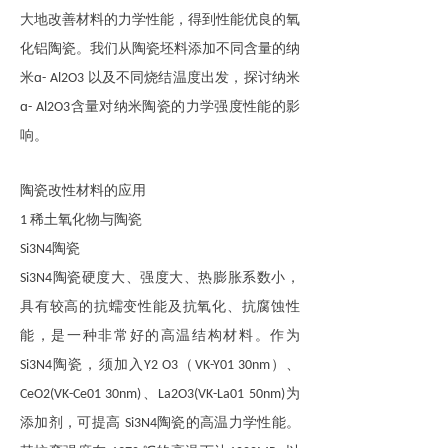
大地改善材料的力学性能，得到性能优良的氧
化铝陶瓷。我们从陶瓷坯料添加不同含量的纳
ɑ
米
以及不同烧结温度出发，探讨纳米
-
Al2O3
ɑ
含量对纳米陶瓷的力学强度性能的影
-
Al2O3
响。
陶瓷改性材料的应用
稀土氧化物与陶瓷
1
陶瓷
Si3N4
陶瓷硬度大、强度大、热膨胀系数小，
Si3N4
具有较高的抗蠕变性能及抗氧化、抗腐蚀性
能，是一种非常好的高温结构材料。作为
陶瓷
，
须加入
（
）
、
Si3N4
Y2 O3
VK-Y01 30nm
、
为
CeO2
(VK-Ce01 30nm)
La2O3
(VK-La01 50nm)
添加剂，可提高
陶瓷的高温力学性能。
Si3N4