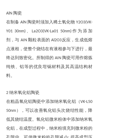
陶瓷
AlN
在制备
陶瓷时须加入稀土氧化物
AlN
Y2O3
(VK-
、
作为添加
Y01 30nm)
La2O3
(VK-La01 50nm)
剂，与
颗粒表面的
反应，生成低熔
AIN
Al2O3
点液相，使整个烧结在有液相参与下进行，最
终达到致密化。所制得的
陶瓷可用作熔炼
AIN
纯铁、铝等的优良坩锅材料及其高温结构材
料。
纳米氧化铝陶瓷
2
在粗晶氧化铝陶瓷中添加纳米
氧化铝（
VK-L50
）
，可以改善氧化铝头次烧结性能，降
50nm
低其烧结温度。氧化铝微米粉体中添加纳米
氧
化铝
，在成型过程中，纳米粉填充到微米粉的
孔隙中，可使微米粉的孔隙减小
提高成型压
;