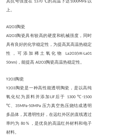
其抗弯强度在
℃的高温下达
以
1370
1000MPa
上。
陶瓷
Al2O3
陶瓷具有较高的硬度和机械强度，同时
Al2O3
具有良好的化学稳定性，为提高其高温热稳定
性，可添加稀土氧化物
La2O3
(VK-La01
，能提高
陶瓷高温热稳定性。
50nm)
Al2O3
陶瓷
Y2O3
陶瓷是一种高性能透明陶瓷，是以高纯
Y2O3
氧化钇为原料并添加
后于
℃
LiF
1300
-
1500
℃、
压力真空热压烧结成透明
35MPa
-
50MPa
多晶体，其透明性好，在远红外区的直线透过
率约为
，是优良的高温红外材料和电子
80 %
材料。