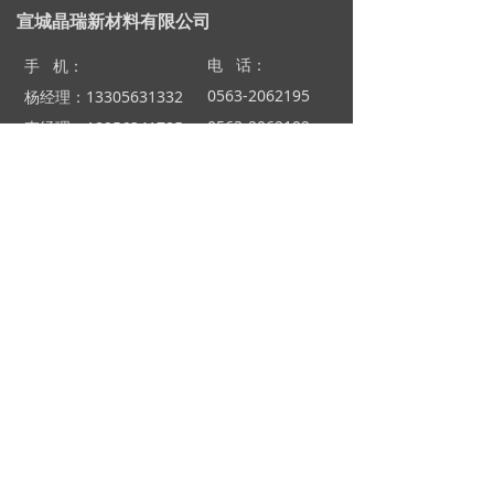
宣城晶瑞新材料有限公司
电 话：
手 机：
0563-2062195
杨经理：13305631332
0563-2062192
李经理：18956341785
0563-2062184
吴经理：13305631650
0563-2062191
氧化铝业务QQ： 1830343958
氧化钛业务QQ： 1713823143
JR05和氧化锆QQ： 2412982397
邮 箱：jingrui666@163.com
邮 编：242000
版权所有© 宣城晶瑞新材料有限公司
皖ICP备18021593号-2
皖公网安备34180202000290号