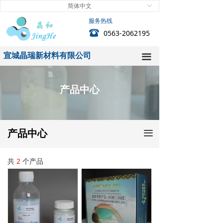
简体中文
ꀅ
首页
服务热线
뀰
0563-2062195
关于我们
宣城晶瑞新材料有限公司
新闻中心
끀
产品中心
产品中心
技术中心
客户服务
产品中心
끀
人力资源
共
2
个产品
联系我们